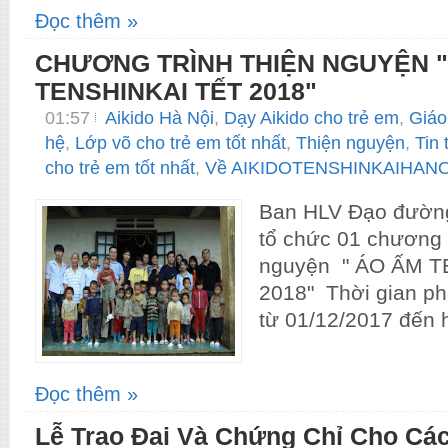
Đọc thêm »
CHƯƠNG TRÌNH THIỆN NGUYỆN "
TENSHINKAI TẾT 2018"
01:57
Aikido Hà Nội
,
Dạy Aikido cho trẻ em
,
Giáo
hệ
,
Lớp võ cho trẻ em tốt nhất
,
Thiện nguyện
,
Tin 
cho trẻ em tốt nhất
,
Về AIKIDOTENSHINKAIHANO
Ban HLV Đạo đường
tổ chức 01 chương t
nguyện " ÁO ẤM T
2018" Thời gian ph
từ 01/12/2017 đến h
Đọc thêm »
Lễ Trao Đai Và Chứng Chỉ Cho Các