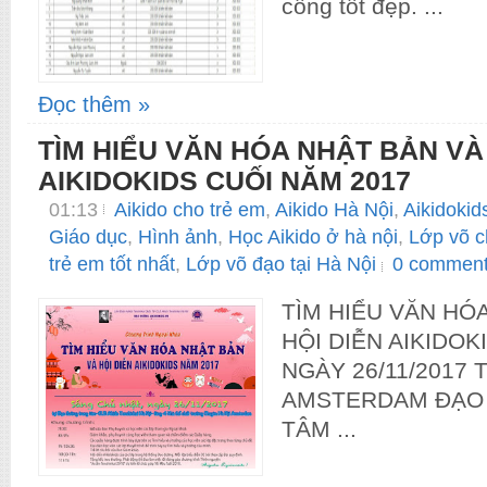
công tốt đẹp. ...
Đọc thêm »
TÌM HIỂU VĂN HÓA NHẬT BẢN VÀ
AIKIDOKIDS CUỐI NĂM 2017
01:13
Aikido cho trẻ em
,
Aikido Hà Nội
,
Aikidokid
Giáo dục
,
Hình ảnh
,
Học Aikido ở hà nội
,
Lớp võ c
trẻ em tốt nhất
,
Lớp võ đạo tại Hà Nội
0 commen
TÌM HIỂU VĂN HÓ
HỘI DIỄN AIKIDOK
NGÀY 26/11/2017
AMSTERDAM ĐẠO
TÂM ...