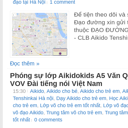
đạo tại Hà Nội
1 comment
Để tiện theo dõi và
Đạo đường xin gửi 
thuộc ĐẠO ĐƯỜNG
- CLB Aikido Tenshin
Đọc thêm »
Phóng sự lớp Aikidokids A5 Văn Q
VOV Đài tiếng nói Việt Nam
15:30
Aikido
,
Aikido cho bé
,
Aikido cho trẻ em
,
Ai
Tenshinkai Hà nội
,
Dạy Aikido cho trẻ em
,
Học Aiki
cho trẻ em
,
Lớp võ cho trẻ em tốt nhất
,
Lớp võ đạo
võ đạo Aikido
,
Trung tâm võ cho trẻ em
,
Trung tâm
tốt nhất
0 comments