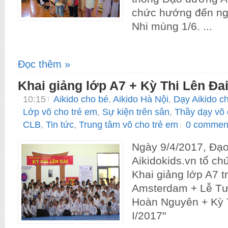
chức hướng đến ng
Nhi mùng 1/6. ...
Đọc thêm »
Khai giảng lớp A7 + Kỳ Thi Lên Đai
10:15
Aikido cho bé
,
Aikido Hà Nội
,
Dạy Aikido c
Lớp võ cho trẻ em
,
Sự kiện trên sân
,
Thầy dạy võ 
CLB
,
Tin tức
,
Trung tâm võ cho trẻ em
0 commen
Ngày 9/4/2017, Đạ
Aikidokids.vn tổ ch
Khai giảng lớp A7 
Amsterdam + Lễ T
Hoàn Nguyên + Kỳ 
I/2017