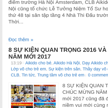
điểm trường Hà Nội Ámsterdam, CLB Aikid
Nội cũng tổ chức Lễ Tưởng Niệm Tổ Sư h
thứ 48 tại sân tập tầng 4 Nhà Thi Đấu trư
Thời...
Đọc thêm »
8 SỰ KIỆN QUAN TRỌNG 2016 V
NĂM MỚI 2017
13:19
Aikido cho bé
,
Aikido Hà Nội
,
Dạy Aikido c
Lớp võ cho trẻ em
,
Sự kiện trên sân
,
Thầy dạy võ 
CLB
,
Tin tức
,
Trung tâm võ cho trẻ em
0 commen
8 SỰ KIỆN QUAN 
CHÚC MỪNG NĂM 
mới 2017 cũng đã 
niềm vui mới cùng 