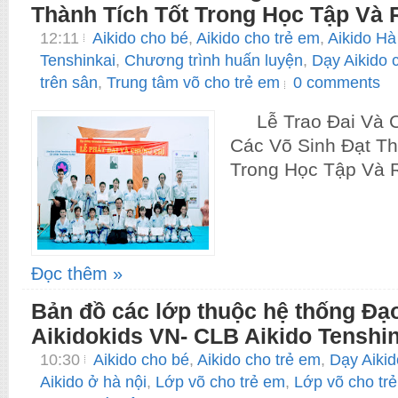
Thành Tích Tốt Trong Học Tập Và
12:11
Aikido cho bé
,
Aikido cho trẻ em
,
Aikido Hà
Tenshinkai
,
Chương trình huấn luyện
,
Dạy Aikido 
trên sân
,
Trung tâm võ cho trẻ em
0 comments
Lễ Trao Đai Và C
Các Võ Sinh Đạt Th
Trong Học Tập Và R
Đọc thêm »
Bản đồ các lớp thuộc hệ thống Đ
Aikidokids VN- CLB Aikido Tenshin
10:30
Aikido cho bé
,
Aikido cho trẻ em
,
Dạy Aikid
Aikido ở hà nội
,
Lớp võ cho trẻ em
,
Lớp võ cho trẻ