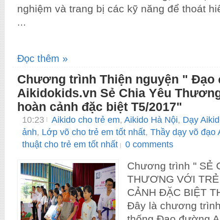
nghiệm và trang bị các kỹ năng để thoát hiể
...
Đọc thêm »
Chương trình Thiện nguyện " Đạo
Aikidokids.vn Sẻ Chia Yêu Thương
hoàn cảnh đặc biệt T5/2017"
10:23
Aikido cho trẻ em
,
Aikido Hà Nội
,
Dạy Aikid
ảnh
,
Lớp võ cho trẻ em tốt nhất
,
Thầy dạy võ đạo 
thuật cho trẻ em tốt nhất
0 comments
Chương trình " SẺ
THƯƠNG VỚI TRẺ
CẢNH ĐẶC BIỆT TH
Đây là chương trìn
thống Đạo đường Ai