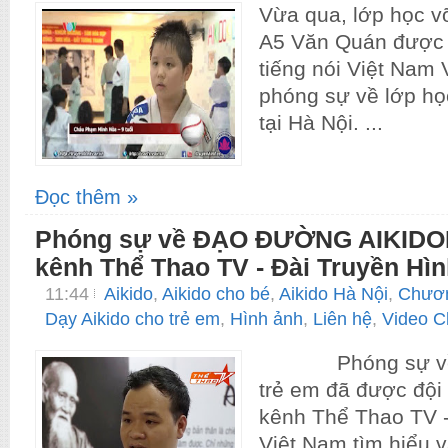
Vừa qua, lớp học v
A5 Văn Quán được 
tiếng nói Việt Nam
phóng sự về lớp họ
tại Hà Nội. ...
Đọc thêm »
Phóng sự về ĐẠO ĐƯỜNG AIKIDOK
kênh Thể Thao TV - Đài Truyền Hì
11:44
Aikido
,
Aikido cho bé
,
Aikido Hà Nội
,
Chươn
Dạy Aikido cho trẻ em
,
Hình ảnh
,
Liên hệ
,
Video Cl
Phóng sự về l
trẻ em đã được đội
kênh Thể Thao TV -
Việt Nam tìm hiểu 