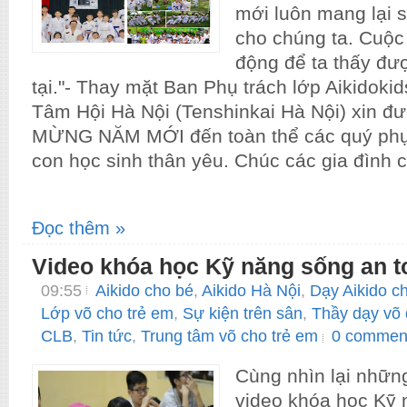
mới luôn mang lại s
cho chúng ta. Cuộc
động để ta thấy đư
tại."- Thay mặt Ban Phụ trách lớp Aikidoki
Tâm Hội Hà Nội (Tenshinkai Hà Nội) xin đ
MỪNG NĂM MỚI đến toàn thể các quý phụ
con học sinh thân yêu. Chúc các gia đình c
Đọc thêm »
Video khóa học Kỹ năng sống an t
09:55
Aikido cho bé
,
Aikido Hà Nội
,
Dạy Aikido c
Lớp võ cho trẻ em
,
Sự kiện trên sân
,
Thầy dạy võ 
CLB
,
Tin tức
,
Trung tâm võ cho trẻ em
0 commen
Cùng nhìn lại nhữn
video khóa học Kỹ 