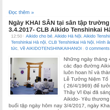
Đọc thêm »
Ngày KHAI SÂN tại sân tập trườn
3.4.2017- CLB Aikido Tenshinkai H
12:50
Aikido cho bé
,
Aikido Hà Nội
,
Aikido Tenshi
Tenshinkai Hà nội
,
CLB Tenshinkai Hà Nội
,
Hình ả
tức
,
Về AIKIDOTENSHINKAIHANOI
0 comments
Những ngày tháng 4
các đạo đường Aiki
luôn hoan hỉ và thà
Lễ Tưởng Niệm Tổ
( 26/4/1969) để tư
Thầy Vĩ Đại đã sán
Aikido- Yêu thương
buổi tập ngày hôm nay 3/4/2017, ngày Khai