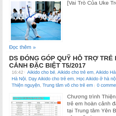
[Vai Trò Của Uke Tro
Đọc thêm »
DS ĐÓNG GÓP QUỸ HỖ TRỢ TRẺ
CẢNH ĐẶC BIỆT T5/2017
16:42
Aikido cho bé
,
Aikido cho trẻ em
,
Aikido Hà
Hà Nội
,
Dạy Aikido cho trẻ em
,
Học Aikido ở hà nộ
Thiện nguyện
,
Trung tâm võ cho trẻ em
0 comme
Chương trình Thiện
trẻ em hoàn cảnh đ
tại Trung tâm Yên B