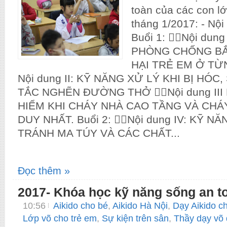
toàn của các con lớ
tháng 1/2017: - Nội
Buổi 1: 👉🏻Nội dun
PHÒNG CHỐNG BẮ
HẠI TRẺ EM Ở TỪN
Nội dung II: KỸ NĂNG XỬ LÝ KHI BỊ HÓC
TẮC NGHẼN ĐƯỜNG THỞ 👉🏻Nội dung II
HIỂM KHI CHÁY NHÀ CAO TẦNG VÀ CHÁ
DUY NHẤT. Buổi 2: 👉🏻Nội dung IV: KỸ 
TRÁNH MA TÚY VÀ CÁC CHẤT...
Đọc thêm »
2017- Khóa học kỹ năng sống an t
10:56
Aikido cho bé
,
Aikido Hà Nội
,
Dạy Aikido c
Lớp võ cho trẻ em
,
Sự kiện trên sân
,
Thầy dạy võ 