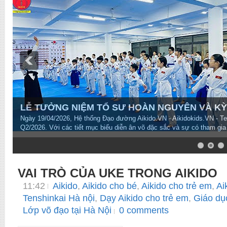
LỄ TƯỞNG NIỆM TỔ SƯ HOÀN NGUYÊN VÀ KỲ T
Ngày 19/04/2026, Hệ thống Đạo đường Aikido.VN - Aikidokids.VN - T
Q2/2026. Với các tiết mục biểu diễn ân võ đặc sắc và sự có tham gia
7
8
9
10
VAI TRÒ CỦA UKE TRONG AIKIDO
11:42
Aikido
,
Aikido cho bé
,
Aikido cho trẻ em
,
Ai
Tenshinkai Hà nội
,
Dạy Aikido cho trẻ em
,
Giáo dụ
Lớp võ đạo tại Hà Nội
0 comments