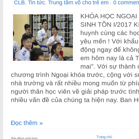
CLB
,
Tin tức
,
Trung tâm võ cho trẻ em
0 commen
KHÓA HỌC NGOẠI
SINH TỒN I/2017 K
huynh cùng các học
yêu mến ! Với khẩu
động ngay để không 
em hôm nay là cả T
mai”. Với sự thành
chương trình Ngoại khóa trước, cộng với s
nhà trường và rất nhiều mong muốn từ phí
người thân học viên về giải pháp trước tìn
nhiều vấn đề của chúng ta hiện nay. Ban H
Đọc thêm »
Trang chủ
Bài đăng mới hơn