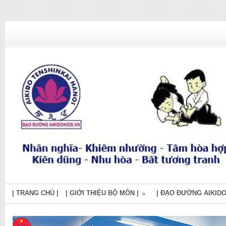
| TRANG CHỦ |
| GIỚI THIỆU BỘ MÔN |
| ĐẠO ĐƯỜNG AIKIDO
»