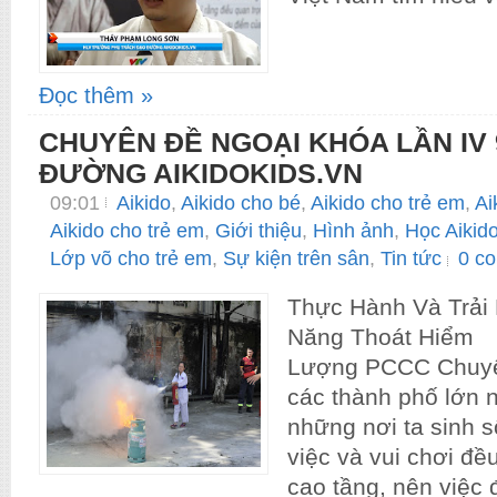
Đọc thêm »
CHUYÊN ĐỀ NGOẠI KHÓA LẦN IV 9
ĐƯỜNG AIKIDOKIDS.VN
09:01
Aikido
,
Aikido cho bé
,
Aikido cho trẻ em
,
Ai
Aikido cho trẻ em
,
Giới thiệu
,
Hình ảnh
,
Học Aikido
Lớp võ cho trẻ em
,
Sự kiện trên sân
,
Tin tức
0 c
Thực Hành Và Trải
Năng Thoát Hiểm
Lượng PCCC Chuy
các thành phố lớn n
những nơi ta sinh 
việc và vui chơi đề
cao tầng, nên việc 