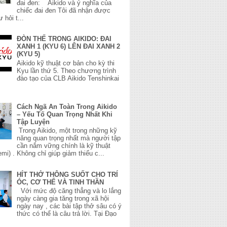
đai đen: Aikido và ý nghĩa của
chiếc đai đen Tôi đã nhận được
 hỏi t...
ĐÒN THẾ TRONG AIKIDO: ĐAI
XANH 1 (KYU 6) LÊN ĐAI XANH 2
(KYU 5)
Aikido kỹ thuật cơ bản cho kỳ thi
Kyu lần thứ 5. Theo chương trình
đào tạo của CLB Aikido Tenshinkai
Cách Ngã An Toàn Trong Aikido
– Yếu Tố Quan Trọng Nhất Khi
Tập Luyện
Trong Aikido, một trong những kỹ
năng quan trọng nhất mà người tập
cần nắm vững chính là kỹ thuật
mi) . Không chỉ giúp giảm thiểu c...
HÍT THỞ THÔNG SUỐT CHO TRÍ
ÓC, CƠ THỂ VÀ TINH THẦN
Với mức độ căng thẳng và lo lắng
ngày càng gia tăng trong xã hội
ngày nay , các bài tập thở sâu có ý
thức có thể là câu trả lời. Tại Đạo