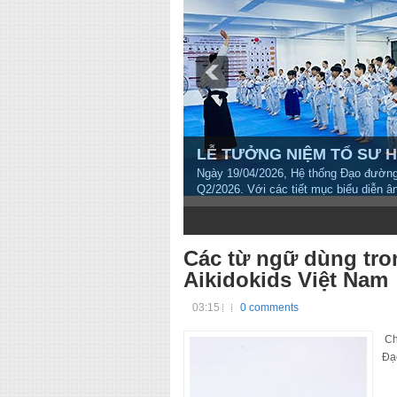
LỄ TƯỞNG NIỆM TỔ SƯ HO
Ngày 19/04/2026, Hệ thống Đạo đường 
Q2/2026. Với các tiết mục biểu diễn â
1
2
3
4
5
6
7
8
9
10
Các từ ngữ dùng tro
Aikidokids Việt Nam
03:15
0 comments
Chú
Đạo