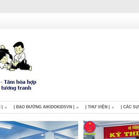
 |
| ĐẠO ĐƯỜNG AIKIDOKIDSVN |
| THƯ VIỆN |
| CÁC SỰ
»
»
»