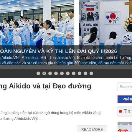
ÀN NGUYÊN VÀ KỲ THI LÊN ĐAI QUÝ II/2026
Aikido.VN - Aikidokids.VN - Tenshinkai Việt Nam đã tổ chức buổi Lễ Tưởng
n võ đặc sắc và sự có tham gia thi của gần 300 học viên, đã tạo nên một ngà
ng Aikido và tại Đạo đường
Phổ b
Tin
ng ta cùng nắm lại các từ ngữ dùng trong bộ môn Aikido và tại
 đường Aikidokids Việt ...
READ MORE