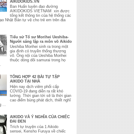
AIKIDOKIDS.VN
Ban Huấn luyện đạo đường
AIKIDOKIDS VIETNAM xin được
tổng kết thông tin của hệ thống các
ạo Nhật Bản tự vệ cho trẻ em trên địa
Tiểu sử Tổ sư Morihei Ueshiba-
Người sáng lập ra môn võ Aikido
Ueshiba Morihei sinh ra trong một
gia đình có truyền thống thượng
võ. Ông nội của Ueshiba Morihei
thuộc dòng dõi samurai trong họ
.
TỔNG HỢP 42 BÀI TỰ TẬP
AIKIDO TẠI NHÀ
Hiện nay dịch viêm phổi cấp
COVID-19 đang diễn ra rất khó
lường. Thời gian tới sẽ là thời gian
cao điểm bùng phát dịch, thiết nghĩ
 ...
AIKIDO VÀ Ý NGHĨA CỦA CHIẾC
ĐAI ĐEN
Trích tự truyện của 1 Aikido
sensei, Kensho Furuya về chiếc