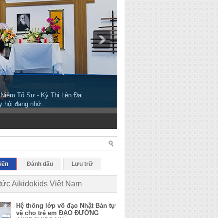
 Niệm Tổ Sư - Kỳ Thi Lên Đai
y hội đang nhớ.
iến
Đánh dấu
Lưu trữ
 tức Aikidokids Việt Nam
Hệ thống lớp võ đạo Nhật Bản tự
vệ cho trẻ em ĐẠO ĐƯỜNG