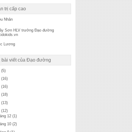
n trị cấp cao
ệu Nhân
ầy Sơn HLV trưởng Đạo đường
kidokids.vn
c Lương
 bài viết của Đạo đường
6
(5)
5
(16)
4
(16)
3
(18)
2
(13)
1
(12)
háng 12
(1)
háng 10
(2)