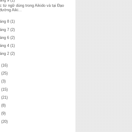
háng 9
(1)
c từ ngữ dùng trong Aikido và tại Đạo
đường Aiki...
háng 8
(1)
háng 7
(2)
háng 6
(2)
háng 4
(1)
háng 2
(2)
0
(16)
9
(25)
8
(3)
7
(15)
6
(21)
5
(8)
4
(9)
3
(20)