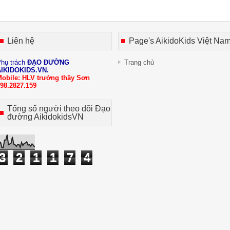
Liên hệ
Page's AikidoKids Việt Na
hụ trách
ĐẠO ĐƯỜNG
Trang chủ
AIKIDOKIDS.VN
.
obile: HLV trưởng thầy Sơn
98.2827.159
Tổng số người theo dõi Đạo
đường AikidokidsVN
3
2
1
1
7
4