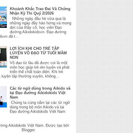
Khoảnh Khắc Trao Đai Và Chứng
Nhận Kỳ Thi Quý 2/2026
Những ngày đầu hè vừa qua là
những ngày đầy hào hứng và mong
đợi của thầy cô, học viên Đạo
đường Aikidokidsvn. Đạo đường
dsvn đã t...
LỢI ÍCH KHI CHO TRẺ TẬP
LUYỆN VÕ ĐẠO TỪ TUỔI MẦM
NON
Võ đạo từ lâu đã được coi là một
môn học giúp trẻ rèn luyện và phát
triển thể chất toàn diện. Khi trẻ
 luyện tập thường xuyên, không...
Các từ ngữ dùng trong Aikido và
tại Đạo đường Aikidokids Việt
Nam
Chúng ta cùng nắm lại các từ ngữ
dùng trong bộ môn Aikido và tại
Đạo đường Aikidokids Việt Nam
ờng Aikidokids Việt Nam. Được tạo bởi
Blogger
.