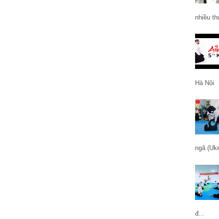
nhiều thư
Hà Nội
ngã (Uke
đ...