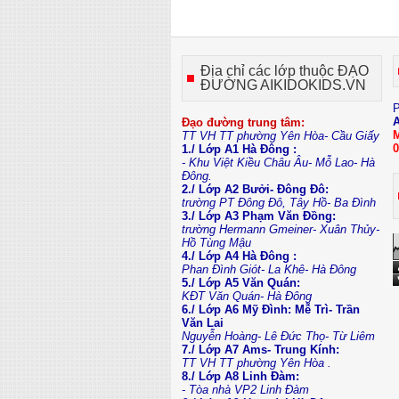
Địa chỉ các lớp thuộc ĐẠO
ĐƯỜNG AIKIDOKIDS.VN
P
Đạo đường trung tâm:
M
TT VH TT phường Yên Hòa- Cầu Giấy
0
1./ Lớp A1 Hà Đông :
- Khu Việt Kiều Châu Âu- Mỗ Lao- Hà
Đông.
2./ Lớp A2 Bưởi- Đông Đô:
trường PT Đông Đô, Tây Hồ- Ba Đình
3./ Lớp A3 Phạm Văn Đồng:
trường Hermann Gmeiner- Xuân Thủy-
Hồ Tùng Mậu
4./ Lớp A4 Hà Đông :
Phan Đình Giót- La Khê- Hà Đông
5./ Lớp A5 Văn Quán:
KĐT Văn Quán- Hà Đông
6./ Lớp A6 Mỹ Đình: Mễ Trì- Trần
Văn Lai
Nguyễn Hoàng- Lê Đức Thọ- Từ Liêm
7./ Lớp A7 Ams- Trung Kính:
TT VH TT phường Yên Hòa .
8./ Lớp A8 Linh Đàm:
- Tòa nhà VP2 Linh Đàm