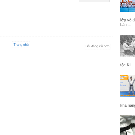
lớp võ đ
bàn ...
Trang chủ
Bài đăng cũ hơn
tộc Kii,..
khả năng