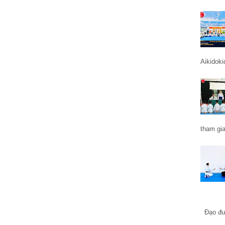
Aikidoki
tham gia
Đạo đư