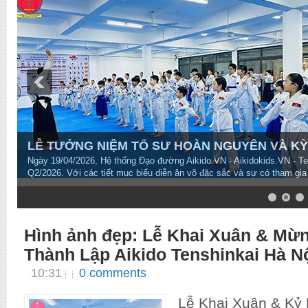
LỄ TƯỞNG NIỆM TỔ SƯ HOÀN NGUYÊN VÀ KỲ T
Ngày 19/04/2026, Hệ thống Đạo đường Aikido.VN - Aikidokids.VN - T
Q2/2026. Với các tiết mục biểu diễn ân võ đặc sắc và sự có tham gia
7
8
9
10
Hình ảnh đẹp: Lễ Khai Xuân & Mừ
Thành Lập Aikido Tenshinkai Hà N
10:31
0 comments
Lễ Khai Xuân & Kỷ