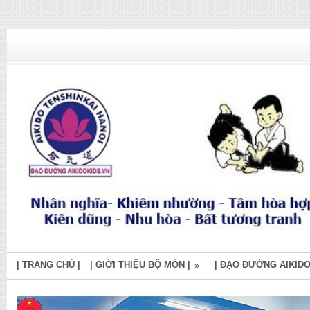
| TRANG CHỦ |
| GIỚI THIỆU BỘ MÔN |
| ĐẠO ĐƯỜNG AIKIDO
»