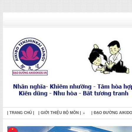
| TRANG CHỦ |
| GIỚI THIỆU BỘ MÔN |
| ĐẠO ĐƯỜNG AIKIDO
»