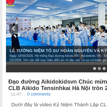
LỄ TƯỞNG NIỆM TỔ SƯ HOÀN NGUYÊN VÀ KỲ T
Ngày 19/04/2026, Hệ thống Đạo đường Aikido.VN - Aikidokids.VN - T
Q2/2026. Với các tiết mục biểu diễn ân võ đặc sắc và sự có tham gia
7
8
9
10
Đạo đường Aikidokidsvn Chúc mừn
CLB Aikido Tensinhkai Hà Nội tròn 2
11:47
0 comments
Dưới đây là video Kỷ Niệm Thành Lập CL