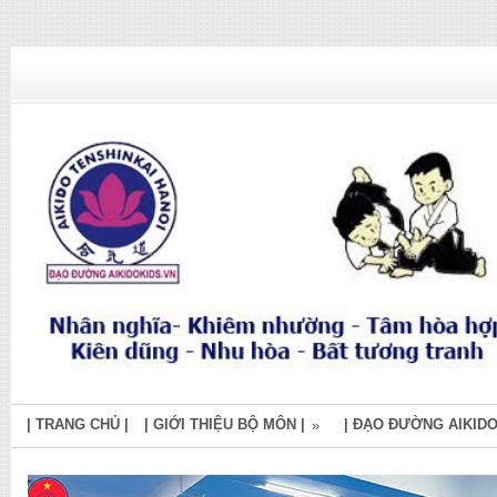
| TRANG CHỦ |
| GIỚI THIỆU BỘ MÔN |
| ĐẠO ĐƯỜNG AIKIDO
»