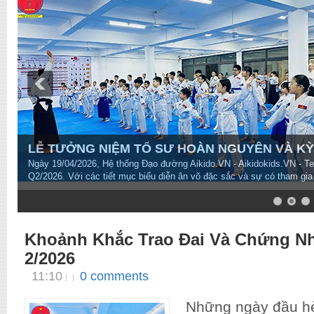
LỄ TƯỞNG NIỆM TỔ SƯ HOÀN NGUYÊN VÀ KỲ T
Ngày 19/04/2026, Hệ thống Đạo đường Aikido.VN - Aikidokids.VN - T
Q2/2026. Với các tiết mục biểu diễn ân võ đặc sắc và sự có tham gia
7
8
9
10
Khoảnh Khắc Trao Đai Và Chứng N
2/2026
11:10
0 comments
Những ngày đầu hè