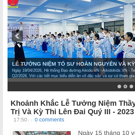
LỄ TƯỞNG NIỆM TỔ SƯ HOÀN NGUYÊN VÀ KỲ T
Ngày 19/04/2026, Hệ thống Đạo đường Aikido.VN - Aikidokids.VN - T
Q2/2026. Với các tiết mục biểu diễn ân võ đặc sắc và sự có tham gia
7
8
9
10
Khoảnh Khắc Lễ Tưởng Niệm Thầ
Trị Và Kỳ Thi Lên Đai Quý III - 2023
17:50
0 comments
Ngày 15 tháng 10 v