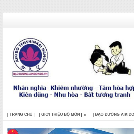
| TRANG CHỦ |
| GIỚI THIỆU BỘ MÔN |
| ĐẠO ĐƯỜNG AIKIDO
»