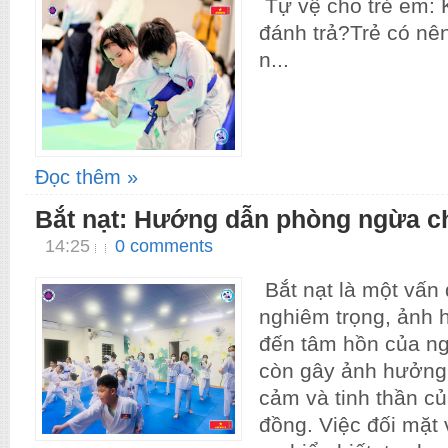
Tự vệ cho trẻ em: K
đánh trả?Trẻ có nên
n...
Đọc thêm »
Bắt nạt: Hướng dẫn phòng ngừa c
14:25
0 comments
Bắt nạt là một vấn 
nghiêm trọng, ảnh 
đến tâm hồn của ng
còn gây ảnh hưởng 
cảm và tinh thần c
đồng. Việc đối mặt v