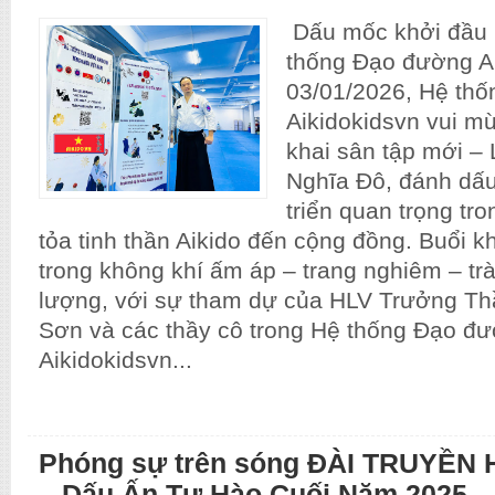
Dấu mốc khởi đầu
thống Đạo đường A
03/01/2026, Hệ th
Aikidokidsvn vui m
khai sân tập mới – 
Nghĩa Đô, đánh dấ
triển quan trọng tro
tỏa tinh thần Aikido đến cộng đồng. Buổi kh
trong không khí ấm áp – trang nghiêm – tr
lượng, với sự tham dự của HLV Trưởng T
Sơn và các thầy cô trong Hệ thống Đạo đ
Aikidokidsvn...
Phóng sự trên sóng ĐÀI TRUYỀN 
– Dấu Ấn Tự Hào Cuối Năm 2025