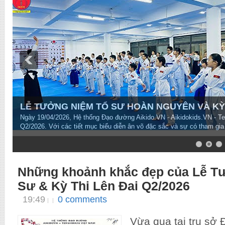
LỄ TƯỞNG NIỆM TỔ SƯ HOÀN NGUYÊN VÀ KỲ T
Ngày 19/04/2026, Hệ thống Đạo đường Aikido.VN - Aikidokids.VN - T
Q2/2026. Với các tiết mục biểu diễn ân võ đặc sắc và sự có tham gia
7
8
9
10
Những khoảnh khắc đẹp của Lễ T
Sư & Kỳ Thi Lên Đai Q2/2026
19:49
0 comments
Vừa qua tại trụ sở