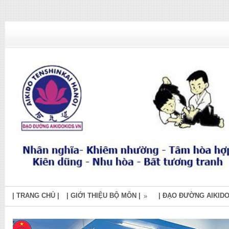
| TRANG CHỦ |
| GIỚI THIỆU BỘ MÔN |
| ĐẠO ĐƯỜNG AIKIDO
»