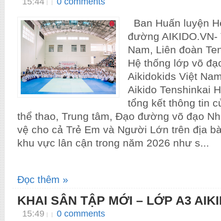
15:44
0 comments
Ban Huấn luyện H
đường AIKIDO.VN- T
Nam, Liên đoàn Ten
Hệ thống lớp võ đạ
Aikidokids Việt Na
Aikido Tenshinkai 
tổng kết thông tin 
thể thao, Trung tâm, Đạo đường võ đạo Nhậ
vệ cho cả Trẻ Em và Người Lớn trên địa b
khu vực lân cận trong năm 2026 như s...
Đọc thêm »
KHAI SÂN TẬP MỚI – LỚP A3 AIK
15:49
0 comments