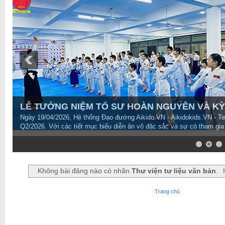
LỄ TƯỞNG NIỆM TỔ SƯ HOÀN NGUYÊN VÀ KỲ T
Ngày 19/04/2026, Hệ thống Đạo đường Aikido.VN - Aikidokids.VN - T
Q2/2026. Với các tiết mục biểu diễn ân võ đặc sắc và sự có tham gia
7
8
9
10
Không bài đăng nào có nhãn
Thư viện tư liệu văn bản
.
Trang chủ