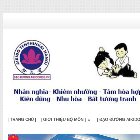
| TRANG CHỦ |
| GIỚI THIỆU BỘ MÔN |
| ĐẠO ĐƯỜNG AIKIDO
»